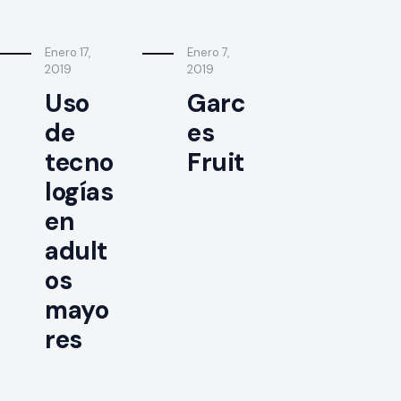
Enero 17,
Enero 7,
2019
2019
Uso
Garc
de
es
tecno
Fruit
logías
en
adult
os
mayo
res